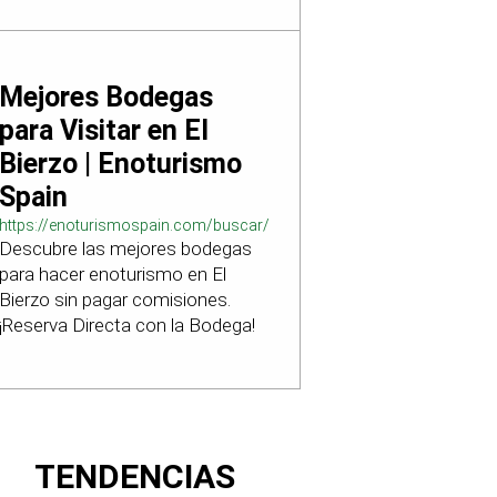
Mejores Bodegas
para Visitar en El
Bierzo | Enoturismo
Spain
https://enoturismospain.com/buscar/ciudad-
Descubre las mejores bodegas
visitar-bodegas-en-leon
para hacer enoturismo en El
Bierzo sin pagar comisiones.
¡Reserva Directa con la Bodega!
TENDENCIAS