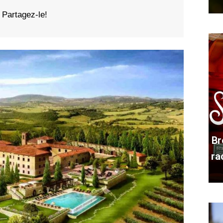
Partagez-le!
Br
ra