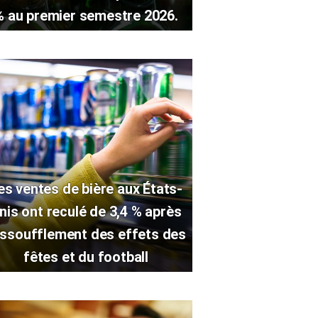
% au premier semestre 2026.
es ventes de bière aux États-
nis ont reculé de 3,4 % après
essoufflement des effets des
fêtes et du football