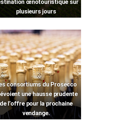
stination œnotouristique sur
plusieurs jours
es consortiums du Prosecco
révoient une hausse prudente
de l’offre pour la prochaine
vendange.