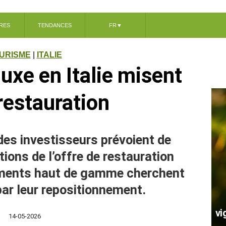
RES
TENDANCES
FR
▼
URISME
|
ITALIE
luxe en Italie misent
 restauration
des investisseurs prévoient de
ions de l’offre de restauration
sements haut de gamme cherchent
ar leur repositionnement.
vi
14-05-2026