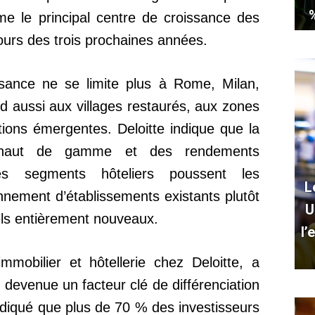
omme le principal centre de croissance des
ours des trois prochaines années.
ssance ne se limite plus à Rome, Milan,
nd aussi aux villages restaurés, aux zones
ions émergentes. Deloitte indique que la
e haut de gamme et des rendements
es segments hôteliers poussent les
L
onnement d’établissements existants plutôt
U
els entièrement nouveaux.
l’
immobilier et hôtellerie chez Deloitte, a
t devenue un facteur clé de différenciation
 indiqué que plus de 70 % des investisseurs