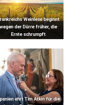
rankreichs Weinlese beginnt
wegen der Dürre früher, die
Ernte schrumpft
panien ehrt Tim Atkin für die