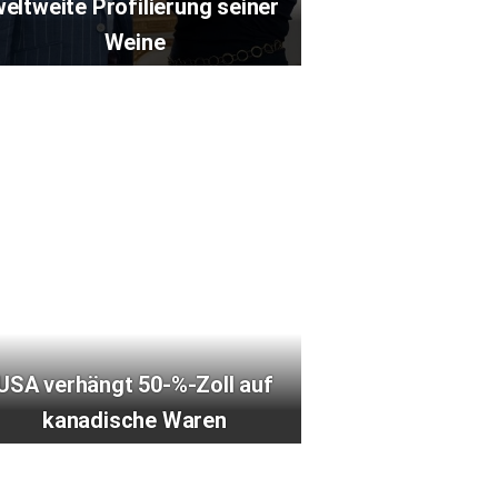
eltweite Profilierung seiner
Weine
USA verhängt 50-%-Zoll auf
kanadische Waren