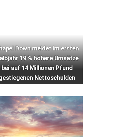
hapel Down meldet im ersten
albjahr 19 % höhere Umsätze
bei auf 14 Millionen Pfund
gestiegenen Nettoschulden