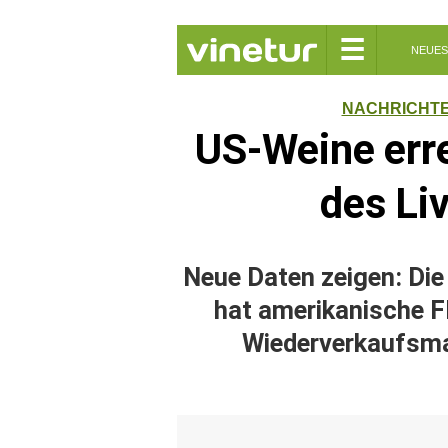
☰
NEUES
NACHRICHT
US-Weine err
des Li
Neue Daten zeigen: Di
hat amerikanische Fl
Wiederverkaufsma