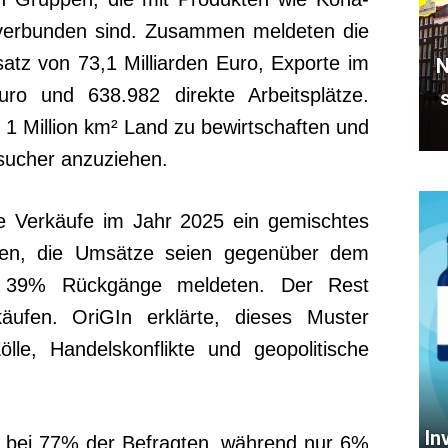
 verbunden sind. Zusammen meldeten die
tz von 73,1 Milliarden Euro, Exporte im
N
ro und 638.982 direkte Arbeitsplätze.
1 Million km² Land zu bewirtschaften und
esucher anzuziehen.
ie Verkäufe im Jahr 2025 ein gemischtes
ten, die Umsätze seien gegenüber dem
nd 39% Rückgänge meldeten. Der Rest
käufen. OriGIn erklärte, dieses Muster
lle, Handelskonflikte und geopolitische
In
n bei 77% der Befragten, während nur 6%