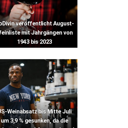
oDivin veröffentlicht August-
einliste mit Jahrgängen von
1943 bis 2023
US-Weinabsatz bis Mitte Juli
um 3,9 % gesunken, da die