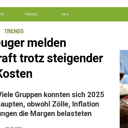
TE
TRENDS
DE
▼
TRENDS
euger melden
aft trotz steigender
Kosten
Viele Gruppen konnten sich 2025
aupten, obwohl Zölle, Inflation
ngen die Margen belasteten