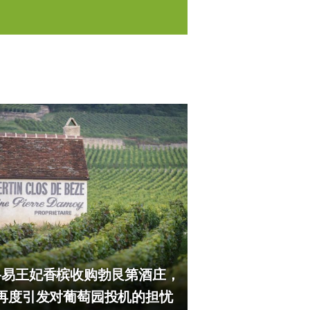
路易王妃香槟收购勃艮第酒庄，
再度引发对葡萄园投机的担忧