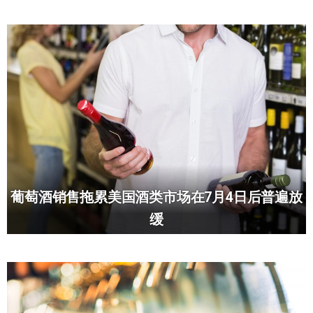
葡萄酒销售拖累美国酒类市场在7月4日后普遍放
缓