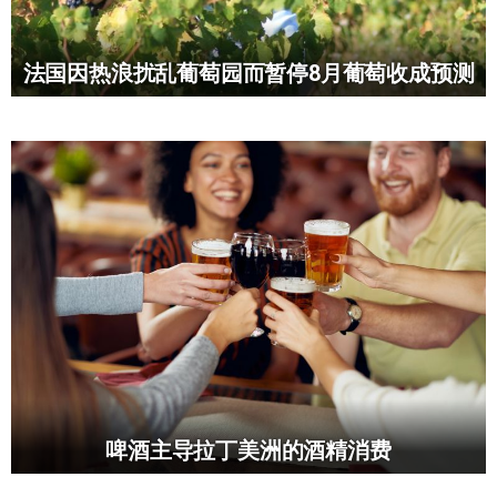
法国因热浪扰乱葡萄园而暂停8月葡萄收成预测
啤酒主导拉丁美洲的酒精消费