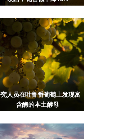
研究人员在吐鲁番葡萄上发现富
含酶的本土酵母