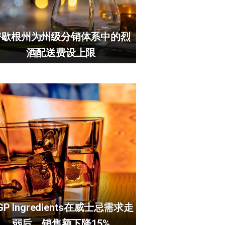
密歇根州为州级分销体系中的烈
酒配送费设上限
GP Ingredients在威士忌需求走
弱后，销售额下降15%