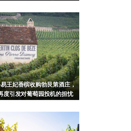
路易王妃香槟收购勃艮第酒庄，
再度引发对葡萄园投机的担忧