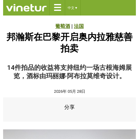
☰
中文
▼
葡萄酒
|
法国
邦瀚斯在巴黎开启奥内拉雅慈善
拍卖
14件拍品的收益将支持纽约一场古根海姆展
览，酒标由玛丽娜·阿布拉莫维奇设计。
2026年 05月 28日
分享