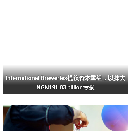
International Breweries提议资本重组，以抹去
NGN191.03 billion亏损