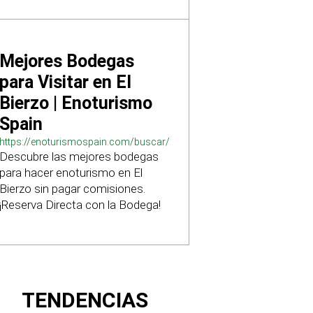
Mejores Bodegas
para Visitar en El
Bierzo | Enoturismo
Spain
https://enoturismospain.com/buscar/ciudad-
Descubre las mejores bodegas
visitar-bodegas-en-leon
para hacer enoturismo en El
Bierzo sin pagar comisiones.
¡Reserva Directa con la Bodega!
TENDENCIAS