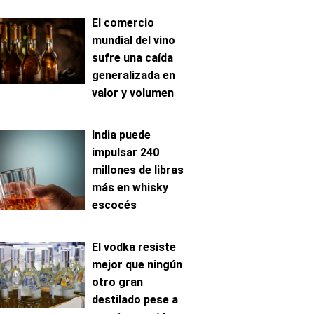
El comercio
mundial del vino
sufre una caída
generalizada en
valor y volumen
India puede
impulsar 240
millones de libras
más en whisky
escocés
El vodka resiste
mejor que ningún
otro gran
destilado pese a