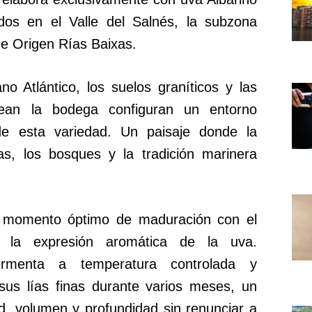
dos en el Valle del Salnés, la subzona
de Origen Rías Baixas.
no Atlántico, los suelos graníticos y las
ean la bodega configuran un entorno
o de esta variedad. Un paisaje donde la
ías, los bosques y la tradición marinera
l momento óptimo de maduración con el
a la expresión aromática de la uva.
fermenta a temperatura controlada y
us lías finas durante varios meses, un
d, volumen y profundidad sin renunciar a