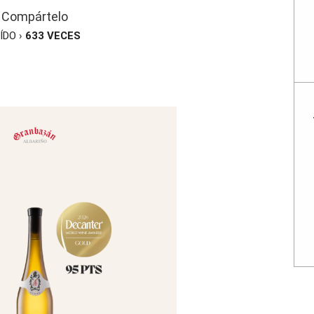
Compártelo
ÍDO ›
633
VECES