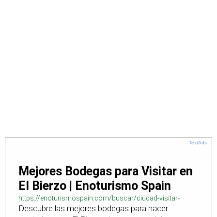
TextAds
Mejores Bodegas para Visitar en
El Bierzo | Enoturismo Spain
https://enoturismospain.com/buscar/ciudad-visitar-
Descubre las mejores bodegas para hacer
bodegas-en-leon