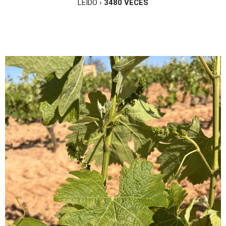
LEÍDO ›
3480
VECES