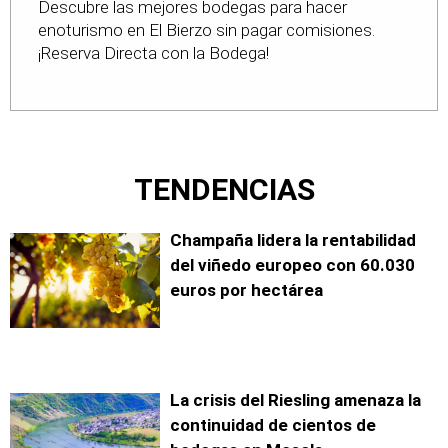
Descubre las mejores bodegas para hacer
bodegas-en-leon
enoturismo en El Bierzo sin pagar comisiones.
¡Reserva Directa con la Bodega!
TENDENCIAS
Champaña lidera la rentabilidad
del viñedo europeo con 60.030
euros por hectárea
La crisis del Riesling amenaza la
continuidad de cientos de