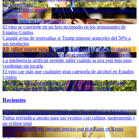
por primera vez
Estados Unidos aprieta el etiquetado de alérgenos en vino, cerveza y
destilados
¿Qué se bebe en Latinoamérica?
El vino se convierte en un lujo incómodo en los restaurantes de
Estados Unidos
Canadá avisa de represalias si Trump impone aranceles del 50% a
sus productos
AB InBev mueve ficha en Nigeria para volver a pagar dividendos
Un modelo afina el aroma del vino al predecir mezclas de terpenos
La inteligencia artificial permite saber cuándo la uva está lista para
vendimiar sin tocarla
El vino cae más que cualquier gran categoría de alcohol en Estados
Unidos
Más de 34.000 observaciones de viticultores hacen posible una
aplicación que permite medir la falta de agua en viñedos
Recientes
El futuro del enoturismo se debate entre los viñedos de Mendoza
Palma reivindica agosto para sus vecinos con cultura, gastronomía y
un eclipse total
El vino español logra mejores precios que el italiano en Reino
Unido