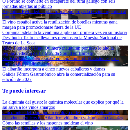
O Portiño se convierte en escaparate del rural gallego con seis
jornadas abiertas al público
Argentina Reloaded: la plataforma que proyecta el vino argentino al
mundo
El vino español activa la reutilización de botellas mientras gana
margen para promocionarse fuera de la UE
Corpinnat adelanta la vendimia a julio por primera vez en su historia
Desahucio Teatro se lleva tres premios en la Muestra Nacional de
Teatro de La Seca
Siloé, Pignoise e Iñigo Quintero inauguran por todo lo alto la
segunda edición de La Movida Sound en Barbate
SonRías Baixas cierra su 23ª edición con 25.000 asistentes y un
impacto de 5 millones euros
El albariño incorpora a cinco nuevos caballeros y damas
Galicia Fórum Gastronómico abre la comercialización para su
edición de 2027
Te puede interesar
La alquimia del gusto: la química molecular que explica por qué la
sal salva a los vinos amargos
Cinco mitos del vino que un enólogo pide dejar atrás de una vez
Los vinos heroicos del Atlántico: viticultura volcánica en Canarias
Cómo las semillas y los raspones moldean el vino
Cómo y de qué hablan los vinos