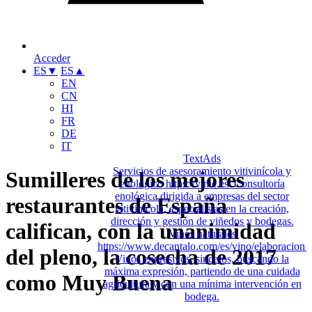
Acceder
ES
▼
ES
▲
EN
CN
HI
FR
DE
IT
TextAds
Servicios de asesoramiento vitivinícola y
Sumilleres de los mejores
enológico
https://vinic.es/
Consultoría
enológica dirigida a empresas del sector
restaurantes de España
vitivinícola, especialistas en la creación,
dirección y gestión de viñedos y bodegas.
califican, con la unanimidad
Vinos naturales
https://www.decantalo.com/es/vino/elaboracion_n
del pleno, la cosecha de 2017
Vinos expresivos, sinceros, buscando la
máxima expresión, partiendo de una cuidada
como Muy Buena
agricultura y con una mínima intervención en
bodega.