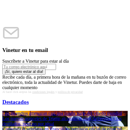
Vinetur en tu email
Suscríbete a Vinetur para estar al día
Recibe cada día, a primera hora de la mañana en tu buzón de correo
electrónico, toda la actualidad de Vinetur. Puedes darte de baja en
cualquier momento
Al hacer click aceptas las
condiciones legales
y
política de privacidad
Destacados
Los incendios amenazan casi una cuarta parte del viñedo mundial
Los nuevos aranceles de Trump alcanzan al vino, la cerveza y los
destilados, pero no por igual
Comienza la vendimia en Francia sin previsión oficial de cosecha