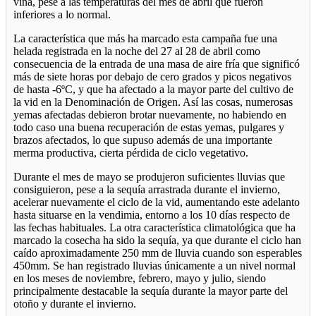
viña, pese a las temperaturas del mes de abril que fueron
inferiores a lo normal.
La característica que más ha marcado esta campaña fue una
helada registrada en la noche del 27 al 28 de abril como
consecuencia de la entrada de una masa de aire fría que significó
más de siete horas por debajo de cero grados y picos negativos
de hasta -6ºC, y que ha afectado a la mayor parte del cultivo de
la vid en la Denominación de Origen. Así las cosas, numerosas
yemas afectadas debieron brotar nuevamente, no habiendo en
todo caso una buena recuperación de estas yemas, pulgares y
brazos afectados, lo que supuso además de una importante
merma productiva, cierta pérdida de ciclo vegetativo.
Durante el mes de mayo se produjeron suficientes lluvias que
consiguieron, pese a la sequía arrastrada durante el invierno,
acelerar nuevamente el ciclo de la vid, aumentando este adelanto
hasta situarse en la vendimia, entorno a los 10 días respecto de
las fechas habituales. La otra característica climatológica que ha
marcado la cosecha ha sido la sequía, ya que durante el ciclo han
caído aproximadamente 250 mm de lluvia cuando son esperables
450mm. Se han registrado lluvias únicamente a un nivel normal
en los meses de noviembre, febrero, mayo y julio, siendo
principalmente destacable la sequía durante la mayor parte del
otoño y durante el invierno.