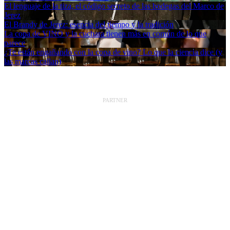
El lenguaje de la tiza, el código secreto de las bodegas del Marco de
Jerez
El Brandy de Jerez: esencia del tiempo y la tradición
La copa de VINO y la cuchara tienen más en común de lo que
parece
¿Te están engañando con la copa de vino? Lo que la ciencia dice (y
las marcas callan)
PARTNER