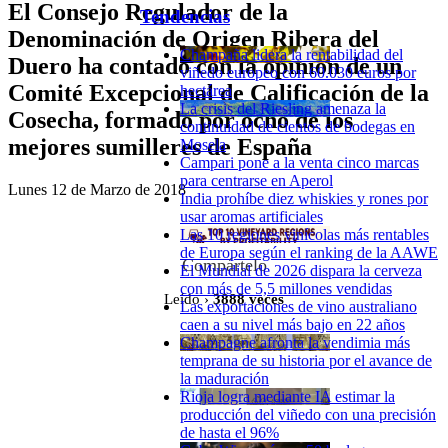
El Consejo Regulador de la
Tendencias
Denominación de Origen Ribera del
Champaña lidera la rentabilidad del
Duero ha contado con la opinión de un
viñedo europeo con 60.030 euros por
Comité Excepcional de Calificación de la
hectárea
La crisis del Riesling amenaza la
Cosecha, formado por ocho de los
continuidad de cientos de bodegas en
mejores sumilleres de España
Mosela
Campari pone a la venta cinco marcas
para centrarse en Aperol
Lunes 12 de Marzo de 2018
India prohíbe diez whiskies y rones por
usar aromas artificiales
Las 10 regiones vinícolas más rentables
de Europa según el ranking de la AAWE
Compártelo
El Mundial de 2026 dispara la cerveza
con más de 5,5 millones vendidas
Leído ›
3888
veces
Las exportaciones de vino australiano
caen a su nivel más bajo en 22 años
Champagne afronta la vendimia más
temprana de su historia por el avance de
la maduración
Rioja logra mediante IA estimar la
producción del viñedo con una precisión
de hasta el 96%