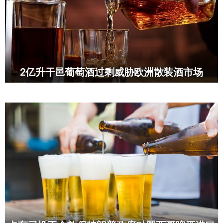
2亿升干邑葡萄酒过剩威胁欧洲散装酒市场