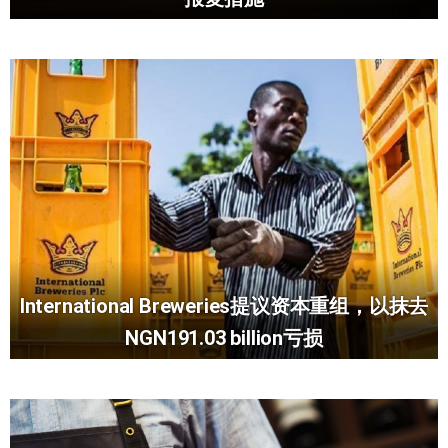
International Breweries提议资本重组，以抹去
NGN191.03 billion亏损