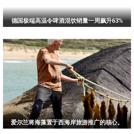
德国极端高温令啤酒混饮销量一周飙升63%
爱尔兰将海藻置于西海岸旅游推广的核心。