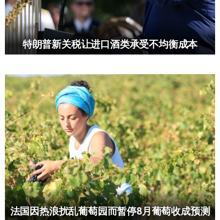
特朗普新关税让进口酒类承受不均衡成本
法国因热浪扰乱葡萄园而暂停8月葡萄收成预测