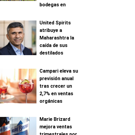
bodegas en
Mosela
United Spirits
atribuye a
Maharashtra la
caída de sus
destilados
premium en India
Campari eleva su
previsión anual
tras crecer un
2,7% en ventas
orgánicas
Marie Brizard
mejora ventas
trimestrales por