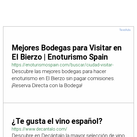
TextAds
Mejores Bodegas para Visitar en
El Bierzo | Enoturismo Spain
https://enoturismospain.com/buscar/ciudad-visitar-
Descubre las mejores bodegas para hacer
bodegas-en-leon
enoturismo en El Bierzo sin pagar comisiones.
¡Reserva Directa con la Bodega!
¿Te gusta el vino español?
https://www.decantalo.com/
Descubre en Decántalo la mayor selección de vino