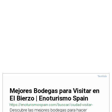
TextAds
Mejores Bodegas para Visitar en
El Bierzo | Enoturismo Spain
https://enoturismospain.com/buscar/ciudad-visitar-
Descubre las mejores bodegas para hacer
bodegas-en-leon