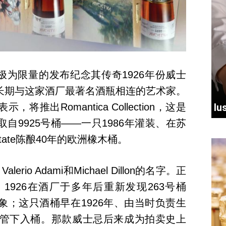
全新、极为限量的发布纪念其传奇1926年份威士
长期与这家酒厂最著名酒瓶相连的艺术家。
推出Romantica Collection，这是
l
自9925号桶——一只1986年灌装、在苏
Estate陈酿40年的欧洲橡木桶。
alerio Adami和Michael Dillon的名字。正
lan 1926在酒厂于多年后重新发现263号桶
象；这只酒桶早在1926年、由当时负责生
arbison监管下入桶。那款威士忌后来成为拍卖史上