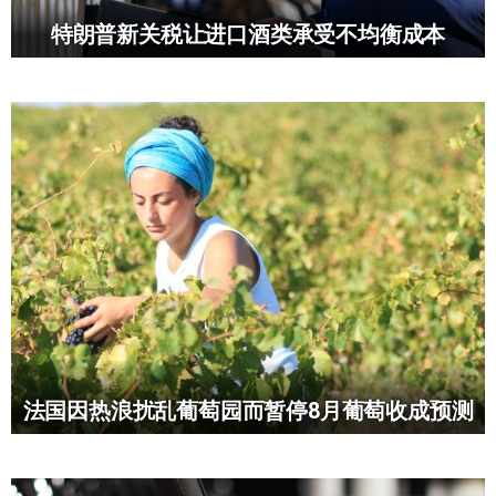
特朗普新关税让进口酒类承受不均衡成本
法国因热浪扰乱葡萄园而暂停8月葡萄收成预测