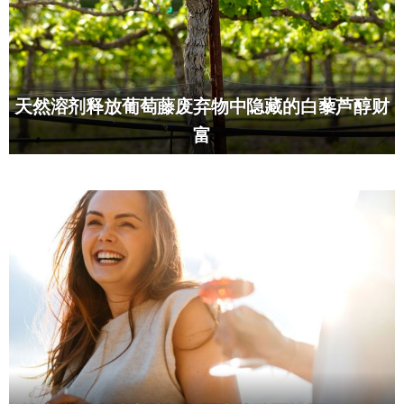
天然溶剂释放葡萄藤废弃物中隐藏的白藜芦醇财
富