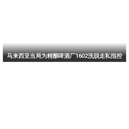
马来西亚当局为精酿啤酒厂1602洗脱走私指控