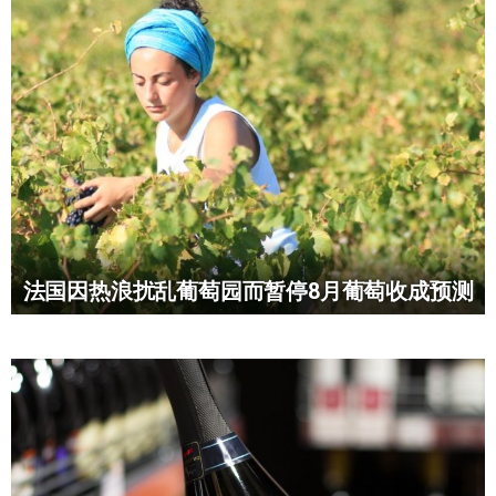
法国因热浪扰乱葡萄园而暂停8月葡萄收成预测