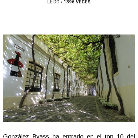
LEÍDO ›
1396
VECES
González Byass ha entrado en el top 10 del