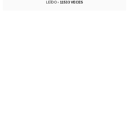
LEÍDO ›
11533
VECES