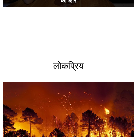
की ओर
लोकप्रिय