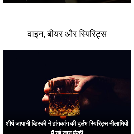
वाइन, बीयर और स्पिरिट्स
शीर्ष जापानी व्हिस्की ने हांगकांग की दुर्लभ स्पिरिट्स नीलामियों
में नई जान फूंकी