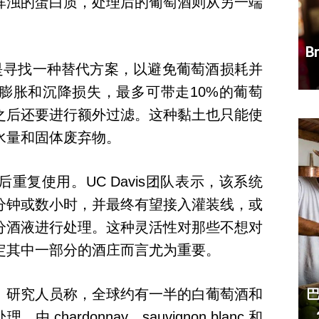
浑浊的蛋白质，处理后的葡萄酒则从另一端
B
目标是寻找一种替代方案，以避免葡萄酒损耗并
膨胀和沉降损失，最多可带走10%的葡萄
之后还要进行额外过滤。这种黏土也只能使
水量和固体废弃物。
重复使用。UC Davis团队表示，该系统
分钟或数小时，并最终有望接入灌装线，或
分酒液进行处理。这种灵活性对那些不想对
定其中一部分的酒庄而言尤为重要。
。研究人员称，全球约有一半的白葡萄酒和
hardonnay、sauvignon blanc 和