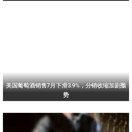
美国葡萄酒销售7月下滑3.9%，分销收缩加剧颓
势