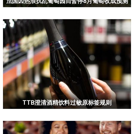
法国因热浪扰乱葡萄园而暂停8月葡萄收成预测
TTB澄清酒精饮料过敏原标签规则