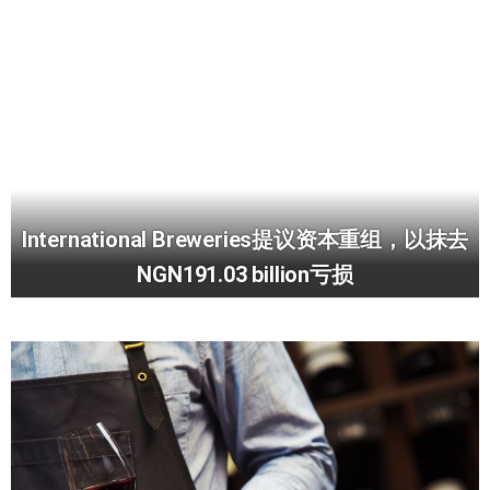
International Breweries提议资本重组，以抹去
NGN191.03 billion亏损