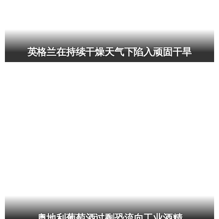
英格兰在持续干燥天气下陷入顽固干旱
奥地利葡萄酒过剩恐流向工业酒精