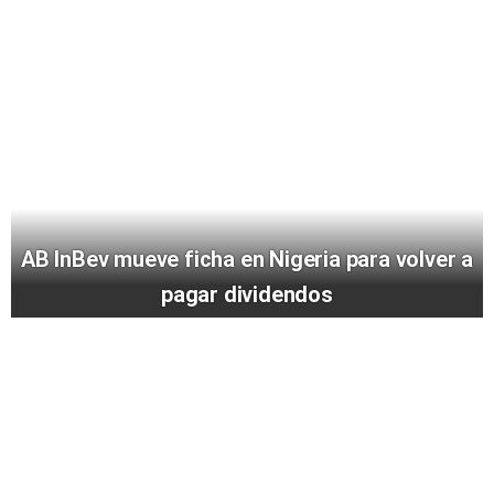
AB InBev mueve ficha en Nigeria para volver a
pagar dividendos