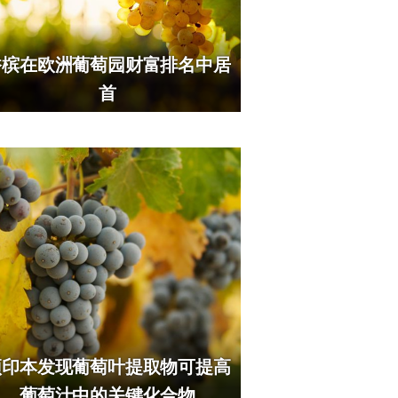
香槟在欧洲葡萄园财富排名中居
首
预印本发现葡萄叶提取物可提高
葡萄汁中的关键化合物