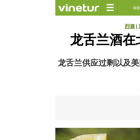
☰
最新
烈酒
|
龙舌兰酒在
龙舌兰供应过剩以及美