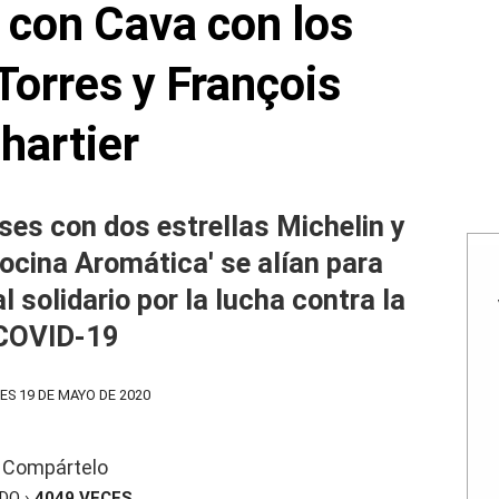
con Cava con los
orres y François
hartier
es con dos estrellas Michelin y
 Cocina Aromática' se alían para
 solidario por la lucha contra la
COVID-19
S 19 DE MAYO DE 2020
Compártelo
ÍDO ›
4049
VECES