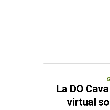
G
La DO Cava 
virtual so