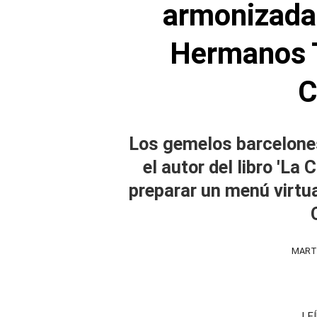
armonizada 
Hermanos T
C
Los gemelos barcelones
el autor del libro 'La
preparar un menú virtual
MARTE
LE