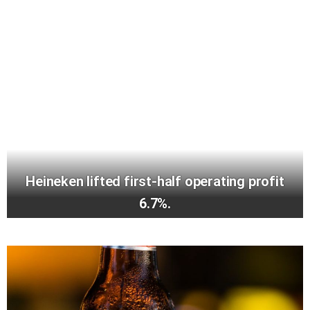
Heineken lifted first-half operating profit
6.7%.