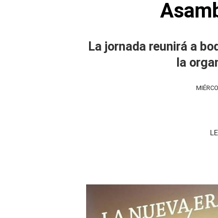
Asamb
La jornada reunirá a bo
la orga
MIÉRCO
LE