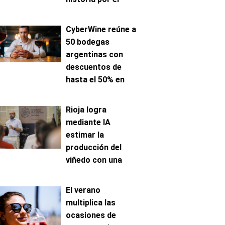
avance de la
maduración
CyberWine reúne a
50 bodegas
argentinas con
descuentos de
hasta el 50% en
venta online
Rioja logra
mediante IA
estimar la
producción del
viñedo con una
precisión de hasta
el 96%
El verano
multiplica las
ocasiones de