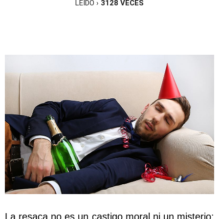
LEÍDO ›
3128
VECES
La resaca no es un castigo moral ni un misterio: