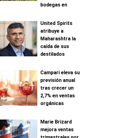
bodegas en
Mosela
United Spirits
atribuye a
Maharashtra la
caída de sus
destilados
premium en India
Campari eleva su
previsión anual
tras crecer un
2,7% en ventas
orgánicas
Marie Brizard
mejora ventas
trimestrales por