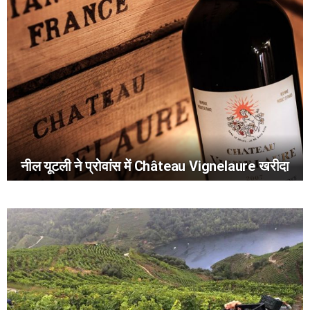
नील यूटली ने प्रोवांस में Château Vignelaure खरीदा