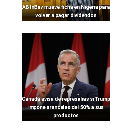
AB InBev mueve ficha en Nigeria para
volver a pagar dividendos
Canadá avisa de represalias si Trump
impone aranceles del 50% a sus
productos