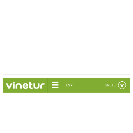
☰
ES
▼
ÚNETE!