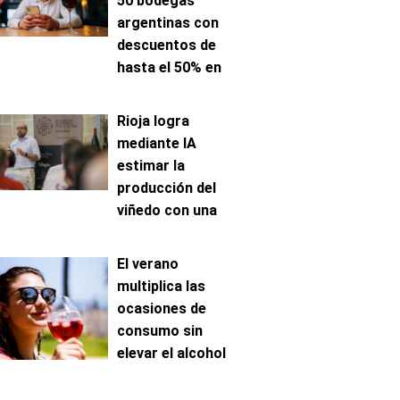
50 bodegas
argentinas con
descuentos de
hasta el 50% en
venta online
Rioja logra
mediante IA
estimar la
producción del
viñedo con una
precisión de hasta
el 96%
El verano
multiplica las
ocasiones de
consumo sin
elevar el alcohol
ingerido