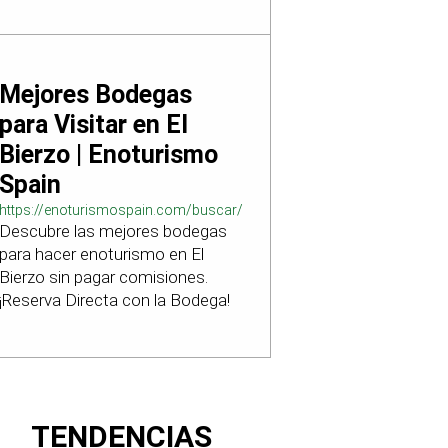
Mejores Bodegas
para Visitar en El
Bierzo | Enoturismo
Spain
https://enoturismospain.com/buscar/ciudad-
Descubre las mejores bodegas
visitar-bodegas-en-leon
para hacer enoturismo en El
Bierzo sin pagar comisiones.
¡Reserva Directa con la Bodega!
TENDENCIAS