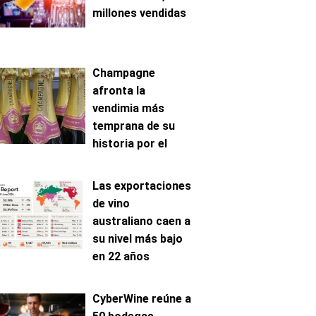
millones vendidas
Champagne
afronta la
vendimia más
temprana de su
historia por el
avance de la
maduración
Las exportaciones
de vino
australiano caen a
su nivel más bajo
en 22 años
CyberWine reúne a