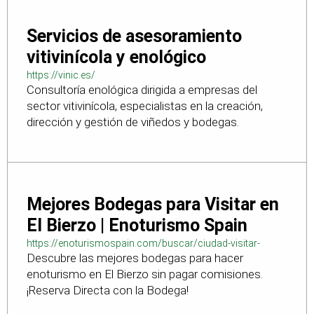
Servicios de asesoramiento
vitivinícola y enológico
https://vinic.es/
Consultoría enológica dirigida a empresas del
sector vitivinícola, especialistas en la creación,
dirección y gestión de viñedos y bodegas.
Mejores Bodegas para Visitar en
El Bierzo | Enoturismo Spain
https://enoturismospain.com/buscar/ciudad-visitar-
Descubre las mejores bodegas para hacer
bodegas-en-leon
enoturismo en El Bierzo sin pagar comisiones.
¡Reserva Directa con la Bodega!