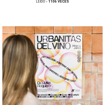
LEÍDO ›
1106
VECES