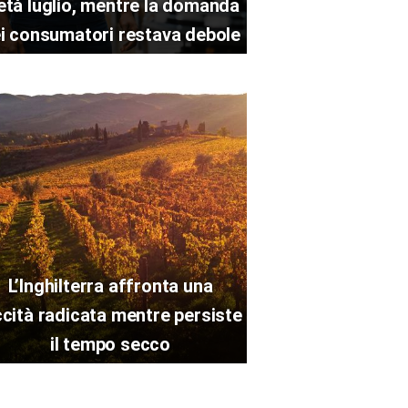
tà luglio, mentre la domanda
i consumatori restava debole
L’Inghilterra affronta una
ccità radicata mentre persiste
il tempo secco