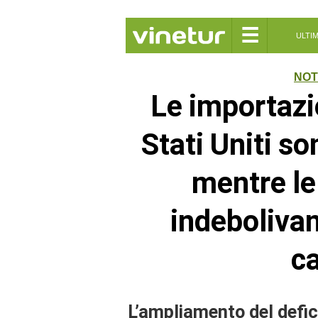
☰
ULTI
NOT
Le importazio
Stati Uniti s
mentre le
indebolivan
c
L’ampliamento del defi