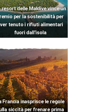
 resort delle Maldive vince un
remio per la sostenibilità per
ver tenuto i rifiuti alimentari
fuori dall’isola
a Francia inasprisce le regole
ulla siccità per frenare prima