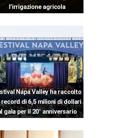
l’irrigazione agricola
stival Napa Valley ha raccolto
 record di 6,5 milioni di dollari
al gala per il 20° anniversario