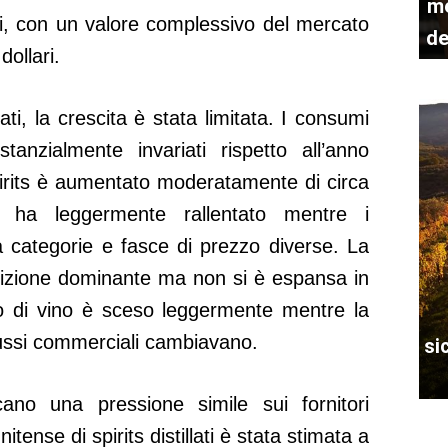
me
itri, con un valore complessivo del mercato
de
dollari.
ti, la crescita è stata limitata. I consumi
tanzialmente invariati rispetto all’anno
pirits è aumentato moderatamente di circa
e ha leggermente rallentato mentre i
 categorie e fasce di prezzo diverse. La
sizione dominante ma non si è espansa in
mo di vino è sceso leggermente mentre la
ussi commerciali cambiavano.
si
cano una pressione simile sui fornitori
tense di spirits distillati è stata stimata a