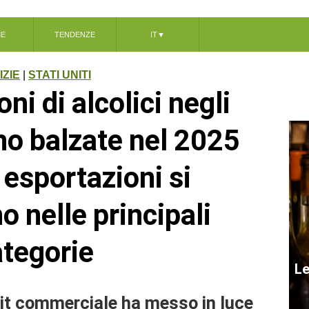
ME
TENDENZE
IT
▼
IZIE
|
STATI UNITI
ni di alcolici negli
ono balzate nel 2025
 esportazioni si
o nelle principali
ategorie
Le
cit commerciale ha messo in luce