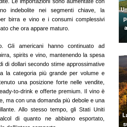
ite. Le importazioni sono aumentate con
Un
ono indebolite nei segmenti chiave, la
p
er birra e vino e i consumi complessivi
a
cato che ora appare maturo.
o. Gli americani hanno continuato ad
birra, spirits e vino, mantenendo la spesa
ardi di dollari secondo stime approssimative
sta la categoria più grande per volume e
tenuto una posizione forte nelle vendite,
ready-to-drink e offerte premium. Il vino è
te, ma con una domanda più debole e una
ante. Allo stesso tempo, gli Stati Uniti
L
alcol di quanto ne abbiano esportato,
s