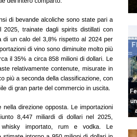
le dell’intero comparto.
ensi di bevande alcoliche sono state pari a
l 2025, trainate dagli spirits distillati con
tta di un calo del 3,8% rispetto al 2024 per
sportazioni di vino sono diminuite molto più
a il 35% a circa 858 milioni di dollari. Le
aste relativamente contenute, misurate in
oco più a seconda della classificazione, con
ile di gran parte del commercio in uscita.
Fe
un
 nella direzione opposta. Le importazioni
ggiunto 8,447 miliardi di dollari nel 2025,
, whisky importato, rum e vodka. Le
 stimate intorno a 950 milioni di dollari in