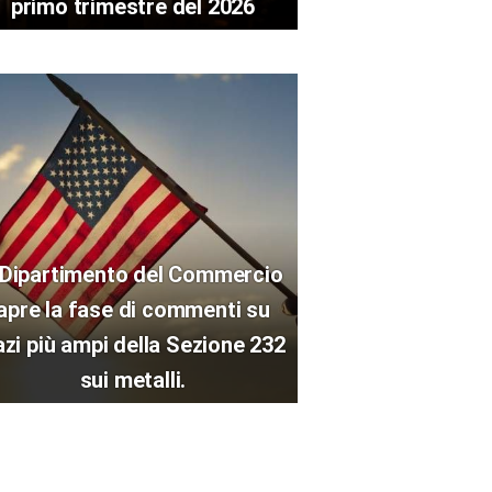
primo trimestre del 2026
l Dipartimento del Commercio
apre la fase di commenti su
azi più ampi della Sezione 232
sui metalli.