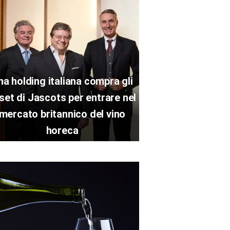
na holding italiana compra gli
set di Jascots per entrare nel
mercato britannico del vino
horeca