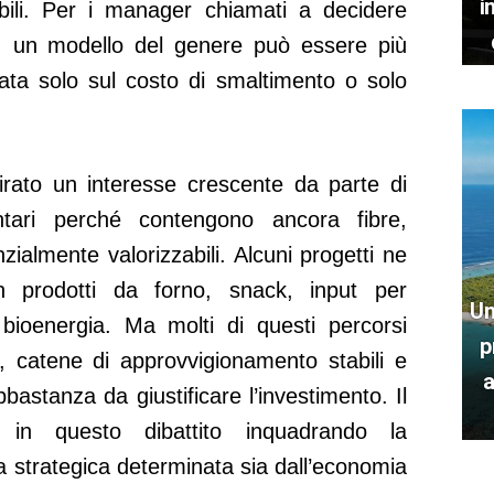
i
bili. Per i manager chiamati a decidere
le, un modello del genere può essere più
basata solo sul costo di smaltimento o solo
irato un interesse crescente da parte di
ntari perché contengono ancora fibre,
zialmente valorizzabili. Alcuni progetti ne
n prodotti da forno, snack, input per
Un
 bioenergia. Ma molti di questi percorsi
p
ni, catene di approvvigionamento stabili e
a
bastanza da giustificare l’investimento. Il
 in questo dibattito inquadrando la
 strategica determinata sia dall’economia