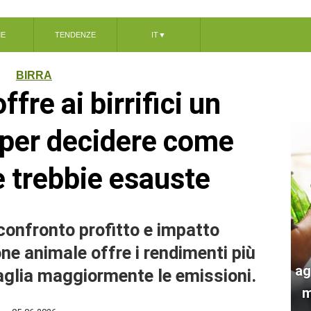
ME
TENDENZE
IT
▼
BIRRA
fre ai birrifici un
per decidere come
le trebbie esauste
confronto profitto e impatto
ne animale offre i rendimenti più
ag
taglia maggiormente le emissioni.
m