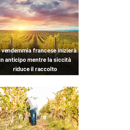
 vendemmia francese inizierà
in anticipo mentre la siccità
riduce il raccolto