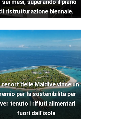
n sei mesi, superando il piano
di ristrutturazione biennale.
 resort delle Maldive vince un
remio per la sostenibilità per
ver tenuto i rifiuti alimentari
fuori dall’isola