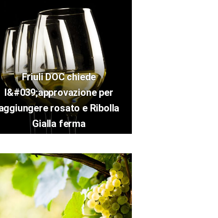
Friuli DOC chiede
l&#039;approvazione per
aggiungere rosato e Ribolla
Gialla ferma