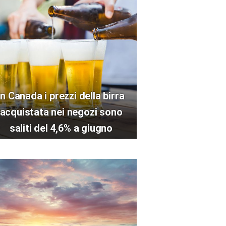
In Canada i prezzi della birra
acquistata nei negozi sono
saliti del 4,6% a giugno