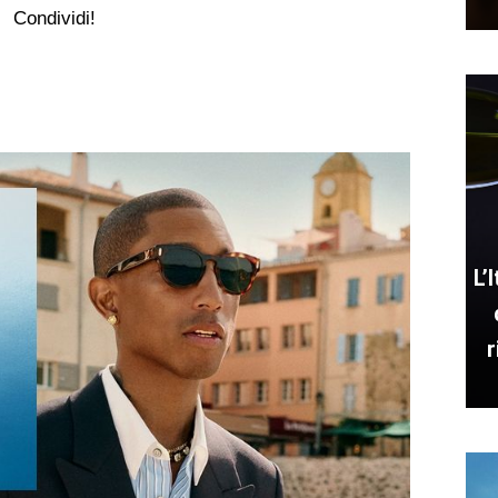
Condividi!
L’
r