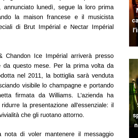
o, annunciato lunedì, segue la loro prima
ando la maison francese e il musicista
ca
ciali di Brut Impérial e Nectar Impérial
l
 Chandon Ice Impérial arriverà presso
ire da questo mese. Per la prima volta da
dotta nel 2011, la bottiglia sarà venduta
asciando visibile lo champagne e portando
hetta firmata da Williams. L’azienda ha
ridurre la presentazione all’essenziale: il
ivialità che gli ruotano attorno.
s
n
na nota di voler mantenere il messaggio