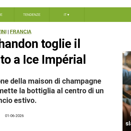
ME
TENDENZE
IT
▼
INI
|
FRANCIA
andon toglie il
to a Ice Impérial
one della maison di champagne
ette la bottiglia al centro di un
ncio estivo.
01-06-2026
sl