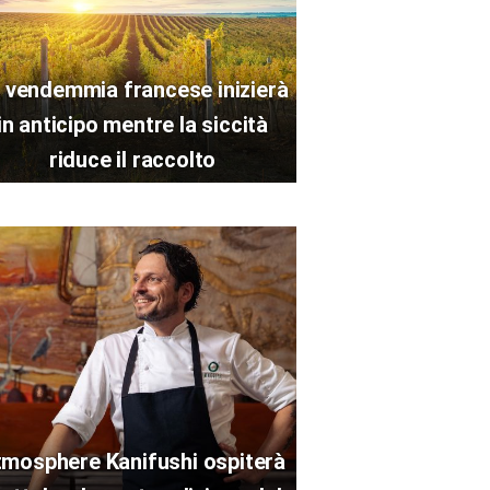
 vendemmia francese inizierà
in anticipo mentre la siccità
riduce il raccolto
tmosphere Kanifushi ospiterà