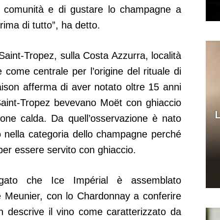
te, comunità e di gustare lo champagne a
ima di tutto”, ha detto.
int-Tropez, sulla Costa Azzurra, località
ome centrale per l’origine del rituale di
aison afferma di aver notato oltre 15 anni
i Saint-Tropez bevevano Moët con ghiaccio
L
gione calda. Da quell’osservazione è nato
to nella categoria dello champagne perché
er essere servito con ghiaccio.
ato che Ice Impérial è assemblato
e Meunier, con lo Chardonnay a conferire
n descrive il vino come caratterizzato da