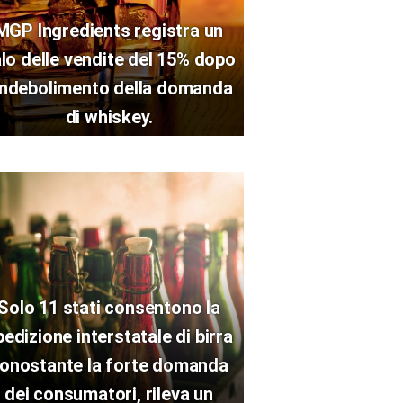
MGP Ingredients registra un
lo delle vendite del 15% dopo
’indebolimento della domanda
di whiskey.
Solo 11 stati consentono la
pedizione interstatale di birra
onostante la forte domanda
dei consumatori, rileva un