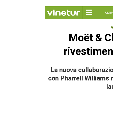
☰
ULTI
V
Moët & Ch
rivestimen
La nuova collaborazi
con Pharrell Williams m
la