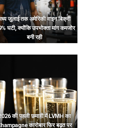
मध्य जुलाई तक अमेरिकी वाइन बिक्री
9% घटी, क्योंकि उपभोक्ता मांग कमजोर
बनी रही
2026 की पहली छमाही में LVMH का
hampagne कारोबार फिर बढ़त पर