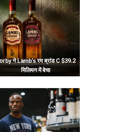
orby ने Lamb’s रम ब्रांड C $39.2
मिलियन में बेचा