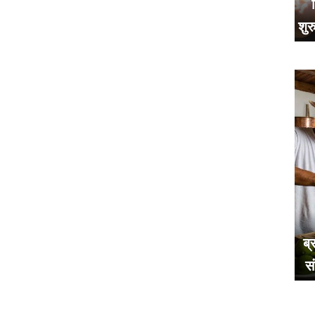
शुर
ब्
स