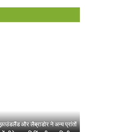
यूफ़ाउंडलैंड और लैब्राडोर ने अन्य प्रांतों