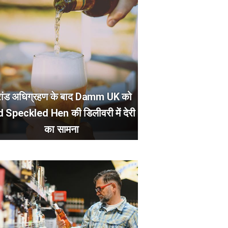
रांड अधिग्रहण के बाद Damm UK को
d Speckled Hen की डिलीवरी में देरी
का सामना