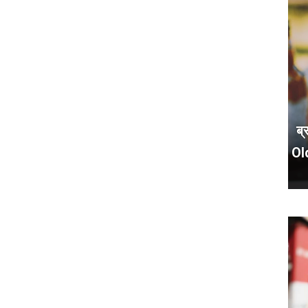
ब्
Ol