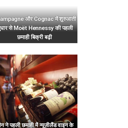
ampagne और Cognac में शुरुआती
ुधार से Moët Hennessy की पहली
छमाही बिक्री बढ़ी
न ने पहली छमाही में न्यूज़ीलैंड वाइन के