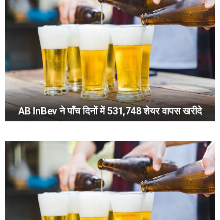
AB InBev ने पाँच दिनों में 531,748 शेयर वापस खरीदे