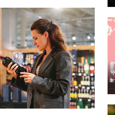
भ्
के