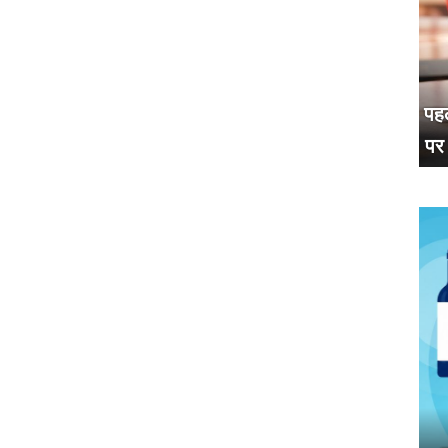
पहल
पर