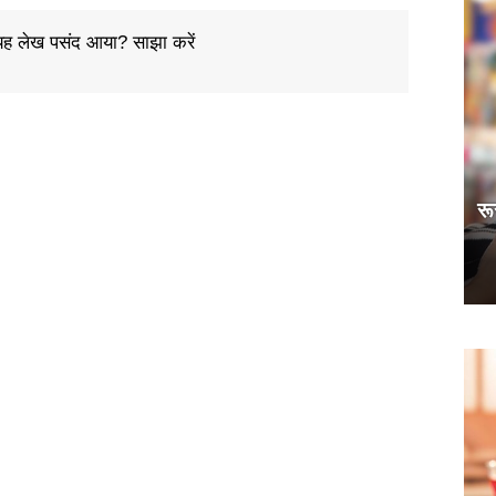
ह लेख पसंद आया? साझा करें
रू