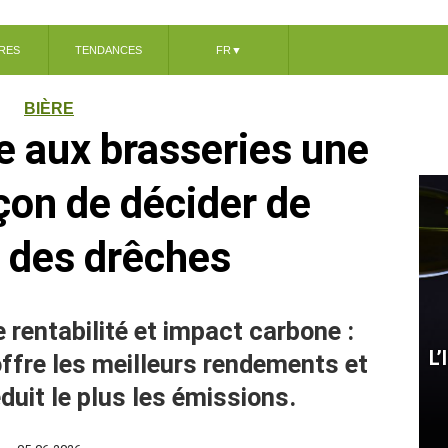
RES
TENDANCES
FR
▼
BIÈRE
e aux brasseries une
çon de décider de
e des drêches
 rentabilité et impact carbone :
L’
offre les meilleurs rendements et
uit le plus les émissions.