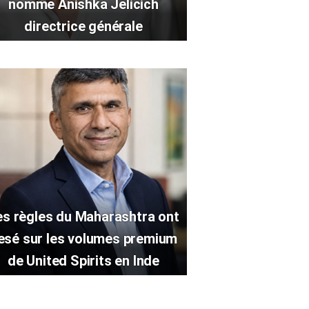
nomme Anishka Jelicich
directrice générale
es règles du Maharashtra ont
esé sur les volumes premium
de United Spirits en Inde