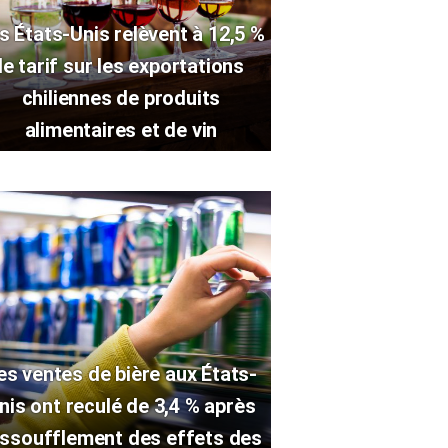
s États-Unis relèvent à 12,5 %
le tarif sur les exportations
chiliennes de produits
alimentaires et de vin
es ventes de bière aux États-
nis ont reculé de 3,4 % après
essoufflement des effets des