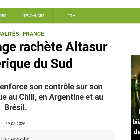
RES
TENDANCES
FR
▼
ALITÉS
|
FRANCE
e rachète Altasur
rique du Sud
renforce son contrôle sur son
ue au Chili, en Argentine et au
Brésil.
bi
29-05-2026
de
Partagez-le!