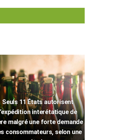
Seuls 11 États autorisent
l’expédition interétatique de
ère malgré une forte demande
s consommateurs, selon une