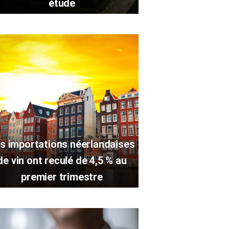
étude
s importations néerlandaises
de vin ont reculé de 4,5 % au
premier trimestre