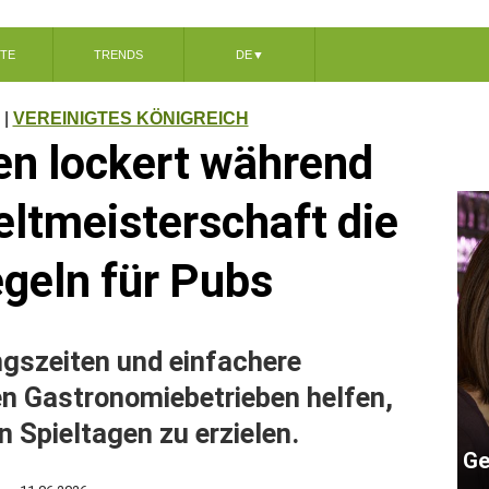
TE
TRENDS
DE
▼
|
VEREINIGTES KÖNIGREICH
en lockert während
eltmeisterschaft die
egeln für Pubs
gszeiten und einfachere
n Gastronomiebetrieben helfen,
 Spieltagen zu erzielen.
Ge