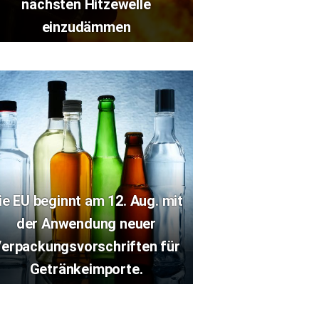
nächsten Hitzewelle
einzudämmen
ie EU beginnt am 12. Aug. mit
der Anwendung neuer
erpackungsvorschriften für
Getränkeimporte.