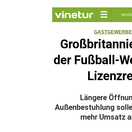
☰
NEUES
GASTGEWERBE
Großbritanni
der Fußball-W
Lizenzr
Längere Öffnun
Außenbestuhlung solle
mehr Umsatz an