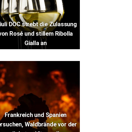
iuli DOC strebt die Zulassung
von Rosé und stillem Ribolla
Gialla an
Frankreich und Spanien
ersuchen, Waldbrände vor der