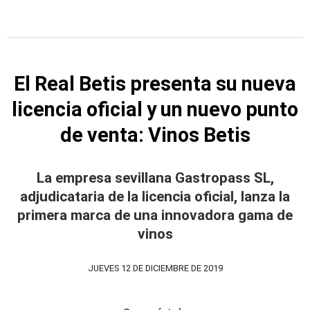
El Real Betis presenta su nueva
licencia oficial y un nuevo punto
de venta: Vinos Betis
La empresa sevillana Gastropass SL,
adjudicataria de la licencia oficial, lanza la
primera marca de una innovadora gama de
vinos
JUEVES 12 DE DICIEMBRE DE 2019