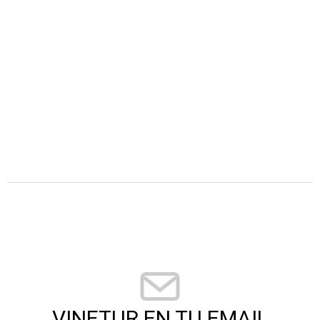
VINETUR EN TU EMAIL