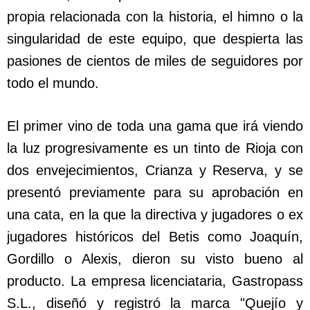
propia relacionada con la historia, el himno o la
singularidad de este equipo, que despierta las
pasiones de cientos de miles de seguidores por
todo el mundo.
El primer vino de toda una gama que irá viendo
la luz progresivamente es un tinto de Rioja con
dos envejecimientos, Crianza y Reserva, y se
presentó previamente para su aprobación en
una cata, en la que la directiva y jugadores o ex
jugadores históricos del Betis como Joaquín,
Gordillo o Alexis, dieron su visto bueno al
producto. La empresa licenciataria, Gastropass
S.L., diseñó y registró la marca "Quejío y