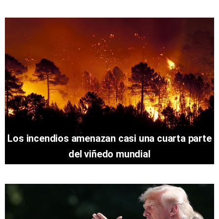
Los incendios amenazan casi una cuarta parte
del viñedo mundial