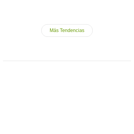
Más Tendencias