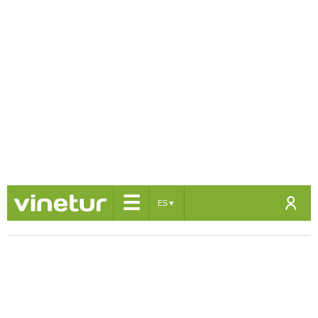
☰
ES
▼