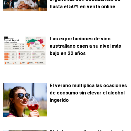
hasta el 50% en venta online
Las exportaciones de vino
australiano caen a su nivel más
bajo en 22 años
El verano multiplica las ocasiones
de consumo sin elevar el alcohol
ingerido