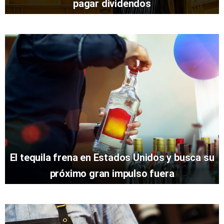
pagar dividendos
El tequila frena en Estados Unidos y busca su
próximo gran impulso fuera