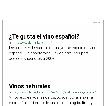
TextAds
¿Te gusta el vino español?
https://www.decantalo.com/
Descubre en Decántalo la mayor selección de vino
español. ¡Te esperamos! Envíos gratuitos para
pedidos superiores a 200€
Vinos naturales
https://www.decantalo.com/es/vino/elaboracion_natural/
Vinos expresivos, sinceros, buscando la máxima
expresión, partiendo de una cuidada agricultura y