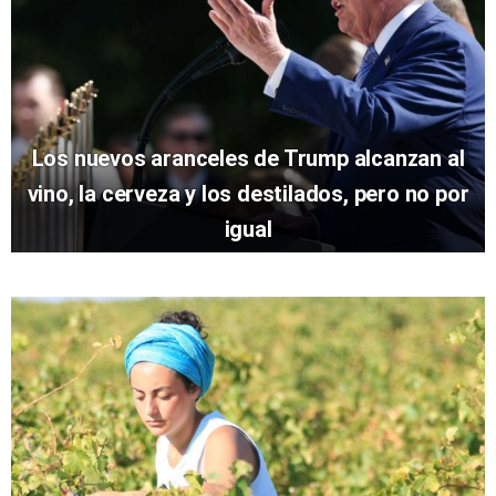
Los nuevos aranceles de Trump alcanzan al
vino, la cerveza y los destilados, pero no por
igual