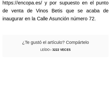
https://encopa.es/ y por supuesto en el punto
de venta de Vinos Betis que se acaba de
inaugurar en la Calle Asunción número 72.
¿Te gustó el artículo? Compártelo
LEÍDO ›
3222
VECES