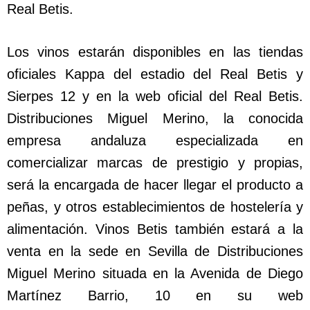
Real Betis.
Los vinos estarán disponibles en las tiendas
oficiales Kappa del estadio del Real Betis y
Sierpes 12 y en la web oficial del Real Betis.
Distribuciones Miguel Merino, la conocida
empresa andaluza especializada en
comercializar marcas de prestigio y propias,
será la encargada de hacer llegar el producto a
peñas, y otros establecimientos de hostelería y
alimentación. Vinos Betis también estará a la
venta en la sede en Sevilla de Distribuciones
Miguel Merino situada en la Avenida de Diego
Martínez Barrio, 10 en su web