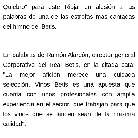
Quiebro" para este Rioja, en alusión a las
palabras de una de las estrofas más cantadas
del himno del Betis.
En palabras de Ramón Alarcón, director general
Corporativo del Real Betis, en la citada cata:
"La mejor afición merece una cuidada
selección. Vinos Betis es una apuesta que
cuenta con unos profesionales con amplia
experiencia en el sector, que trabajan para que
los vinos que se lancen sean de la máxima
calidad".