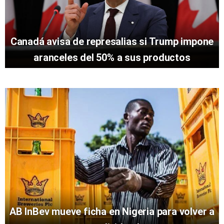
Canadá avisa de represalias si Trump impone
aranceles del 50% a sus productos
AB InBev mueve ficha en Nigeria para volver a