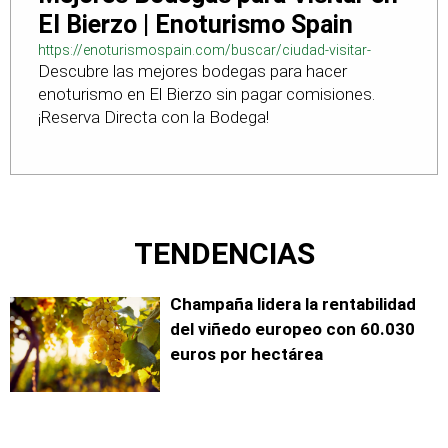
El Bierzo | Enoturismo Spain
https://enoturismospain.com/buscar/ciudad-visitar-
Descubre las mejores bodegas para hacer
bodegas-en-leon
enoturismo en El Bierzo sin pagar comisiones.
¡Reserva Directa con la Bodega!
TENDENCIAS
Champaña lidera la rentabilidad
del viñedo europeo con 60.030
euros por hectárea